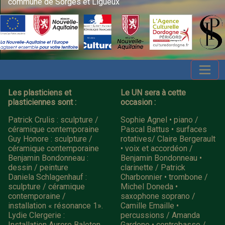
commune de Sorges et Ligueux
Les plasticiens et
Le UN sera à cette
plasticiennes sont :
occasion :
Patrick Crulis : sculpture /
Sophie Agnel • piano /
céramique contemporaine
Pascal Battus • surfaces
Guy Honore : sculpture /
rotatives/ Claire Bergerault
céramique contemporaine
• voix et accordéon /
Benjamin Bondonneau :
Benjamin Bondonneau •
dessin / peinture
clarinette / Patrick
Daniela Schlagenhauf :
Charbonnier • trombone /
sculpture / céramique
Michel Doneda •
contemporaine /
saxophone soprano /
installation « résonance 1».
Camille Emaille •
Lydie Clergerie :
percussions / Amanda
Installation Aurore Baleton
Gardone • contrebasse /