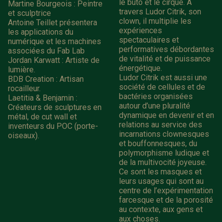
le buto et le cirque. À
Martine Bourgeois : Peintre
travers Ludor Citrik, son
et sculptrice
clown, il multiplie les
Antoine Teillet présentera
expériences
les applications du
spectaculaires et
numérique et les machines
performatives débordantes
associées du Fab Lab
de vitalité et de puissance
Jordan Karwatt : Artiste de
énergétique.
lumière.
Ludor Citrik est aussi une
BDB Creation : Artisan
société de cellules et de
rocailleur.
bactéries organisées
Laetitia & Benjamin :
autour d’une pluralité
Créateurs de sculptures en
dynamique en devenir et en
métal, de cut wall et
relations au service des
inventeurs du POC (porte-
incarnations clownesques
oiseaux).
et bouffonnesques, du
polymorphisme ludique et
de la multivocité joyeuse.
Ce sont les masques et
leurs usages qui sont au
centre de l’expérimentation
farcesque et de la porosité
au contexte, aux gens et
aux choses.