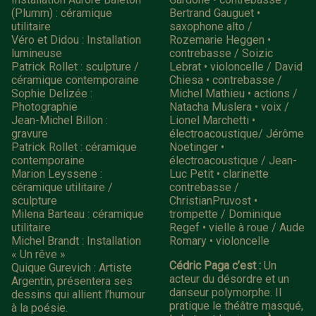
(Plumm) : céramique
Bertrand Gauguet •
utilitaire
saxophone alto /
Véro et Didou : Installation
Rozemarie Heggen •
lumineuse
contrebasse / Soizic
Patrick Rollet : sculpture /
Lebrat • violoncelle / David
céramique contemporaine
Chiesa • contrebasse /
Sophie Delizée :
Michel Mathieu • actions /
Photographie
Natacha Muslera • voix /
Jean-Michel Billon :
Lionel Marchetti •
gravure
électroacoustique/ Jérôme
Patrick Rollet : céramique
Noetinger •
contemporaine
électroacoustique / Jean-
Marion Leyssene :
Luc Petit • clarinette
céramique utilitaire /
contrebasse /
sculpture
ChristianPruvost •
Milena Barteau : céramique
trompette / Dominique
utilitaire
Regef • vielle à roue / Aude
Michel Brandt : Installation
Romary • violoncelle
« Un rêve »
Cédric Paga c’est :
Un
Quique Gurevich : Artiste
acteur du désordre et un
Argentin, présentera ses
danseur polymorphe. Il
dessins qui allient l’humour
pratique le théâtre masqué,
à la poésie.