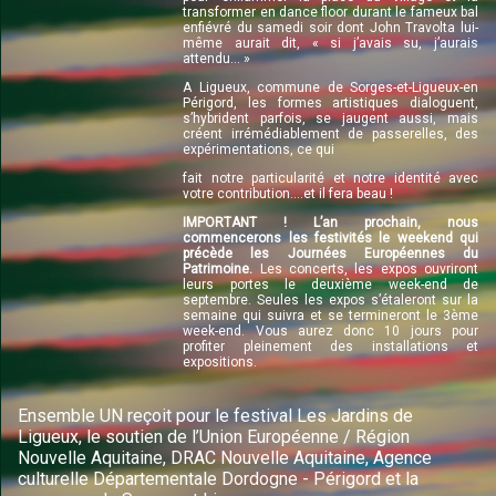
transformer en dance floor durant le fameux bal
enfiévré du samedi soir dont John Travolta lui-
même aurait dit, « si j’avais su, j’aurais
attendu... »
A Ligueux, commune de Sorges-et-Ligueux-en
Périgord, les formes artistiques dialoguent,
s’hybrident parfois, se jaugent aussi, mais
créent irrémédiablement de passerelles, des
expérimentations, ce qui
fait notre particularité et notre identité avec
votre contribution....et il fera beau !
IMPORTANT ! L’an prochain, nous
commencerons les festivités le weekend qui
précède les Journées Européennes du
Patrimoine.
Les concerts, les expos ouvriront
leurs portes le deuxième week-end de
septembre. Seules les expos s’étaleront sur la
semaine qui suivra et se termineront le 3ème
week-end. Vous aurez donc 10 jours pour
profiter pleinement des installations et
expositions.
Ensemble UN reçoit pour le festival Les Jardins de
Ligueux, le soutien de l’Union Européenne / Région
Nouvelle Aquitaine, DRAC Nouvelle Aquitaine, Agence
culturelle Départementale Dordogne - Périgord et la