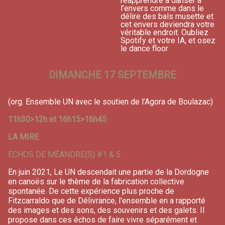
réapprendre à danser à
l’envers comme dans le
délire des bals musette et
cet envers deviendra votre
véritable endroit. Oubliez
Spotify et votre IA, et osez
le dance floor
DIMANCHE 17 SEPTEMBRE
(org. Ensemble UN avec le soutien de l’Agora de Boulazac)
11h30>12h et 16h15>16h45
LA MIRE
ÉCHOS DE MÉANDRE(S) #1 & 5
En juin 2021, Le UN descendait une partie de la Dordogne
en canoës sur le thème de la fabrication collective
spontanée. De cette expérience plus proche de
Fitzcarraldo que de Délivrance, l'ensemble en a rapporté
des images et des sons, des souvenirs et des galets. Il
propose dans ces échos de faire vivre séparément et