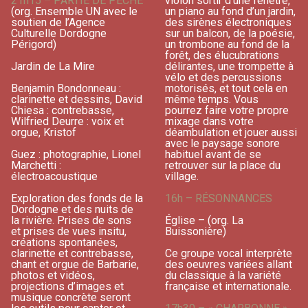
21h15 – PARTIE DE PÊCHE
violon sortir d’une fenêtre,
(org. Ensemble UN avec le
un piano au fond d’un jardin,
soutien de l’Agence
des sirènes électroniques
Culturelle Dordogne
sur un balcon, de la poésie,
Périgord)
un trombone au fond de la
forêt, des élucubrations
Jardin de La Mire
délirantes, une trompette à
vélo et des percussions
Benjamin Bondonneau :
motorisés, et tout cela en
clarinette et dessins, David
même temps. Vous
Chiesa : contrebasse,
pourrez faire votre propre
Wilfried Deurre : voix et
mixage dans votre
orgue, Kristof
déambulation et jouer aussi
avec le paysage sonore
Guez : photographie, Lionel
habituel avant de se
Marchetti :
retrouver sur la place du
électroacoustique
village.
Exploration des fonds de la
16h – RÉSONNANCES
Dordogne et des nuits de
la rivière. Prises de sons
Église – (org. La
et prises de vues insitu,
Buissonière)
créations spontanées,
clarinette et contrebasse,
Ce groupe vocal interprète
chant et orgue de Barbarie,
des oeuvres variées allant
photos et vidéos,
du classique à la variété
projections d’images et
française et internationale.
musique concrète seront