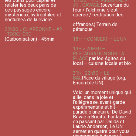
les outils pour capter et
17h30 – « CHARBONNE »
relater les deux pans de
#3 : CAVAGE
(ouverture du
ces paysages encore
four / l’alchimie s’est
mystérieux, hydrophiles et
opérée / restitution des
nocturnes de la rivière.
offrandes) Terrain de
22h30 « CHARBONNE » #2
pétanque
: TORCHÈRE
(Carbonisation) - 45min
18H – CONCERT – LE UN
19H > 20H30 –
RESTAURATION SUR LA
PLACE
par les Agités du
local – cuisine locale et bio
21h - 22h30 – LE
BAL
Place du village (org.
Ensemble UN)
Voici un moment unique qui
allie, dans la joie et
l’allégresse, avant-garde
expérimentale et hit-
parade planétaire. De David
Bowie à Brigitte Fontaine
en passant par Dalida et
Laurie Anderson, Le UN
semet en quatre pour vous