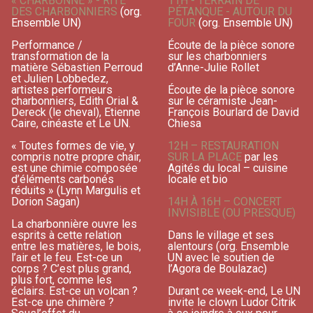
« CHARBONNE » - RITE
11H - TERRAIN DE
DES CHARBONNIERS
(org.
PÉTANQUE - AUTOUR DU
Ensemble UN)
FOUR
(org. Ensemble UN)
Performance /
Écoute de la pièce sonore
transformation de la
sur les charbonniers
matière Sébastien Perroud
d’Anne-Julie Rollet
et Julien Lobbedez,
artistes performeurs
Écoute de la pièce sonore
charbonniers, Edith Orial &
sur le céramiste Jean-
Dereck (le cheval), Etienne
François Bourlard de David
Caire, cinéaste et Le UN.
Chiesa
« Toutes formes de vie, y
12H – RESTAURATION
compris notre propre chair,
SUR LA PLACE
par les
est une chimie composée
Agités du local – cuisine
d’éléments carbonés
locale et bio
réduits » (Lynn Margulis et
Dorion Sagan)
14H À 16H – CONCERT
INVISIBLE (OU PRESQUE)
La charbonnière ouvre les
esprits à cette relation
Dans le village et ses
entre les matières, le bois,
alentours (org. Ensemble
l’air et le feu. Est-ce un
UN avec le soutien de
corps ? C’est plus grand,
l’Agora de Boulazac)
plus fort, comme les
éclairs. Est-ce un volcan ?
Durant ce week-end, Le UN
Est-ce une chimère ?
invite le clown Ludor Citrik