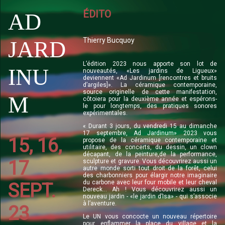
ÉDITO
AD
Thierry Bucquoy
JARD
L’édition 2023 nous apporte son lot de
INU
nouveautés, «Les jardins de Ligueux»
deviennent «Ad Jardinum [rencontres et bruits
d’argiles]». La céramique contemporaine,
source originelle de cette manifestation,
M
côtoiera pour la deuxième année et espérons-
le pour longtemps, des pratiques sonores
expérimentales.
« Durant 3 jours, du vendredi 15 au dimanche
17 septembre, Ad Jardinum» 2023 vous
15,
16,
propose de la céramique contemporaine et
utilitaire, des concerts, du dessin, un clown
décapant, de la peinture,de la performance,
17
sculpture et gravure. Vous découvrirez aussi un
autre monde sorti tout droit de la forêt, celui
des charbonniers pour élargir notre imaginaire
du carbone avec leur four mobile et leur cheval
SEPT.
Dereck... Ah ! Vous découvrirez aussi un
nouveau jardin - «le jardin d’Isa» - qui s’associe
à l’aventure.
23
Le UN vous concocte un nouveau répertoire
pour enflammer la place du village et la