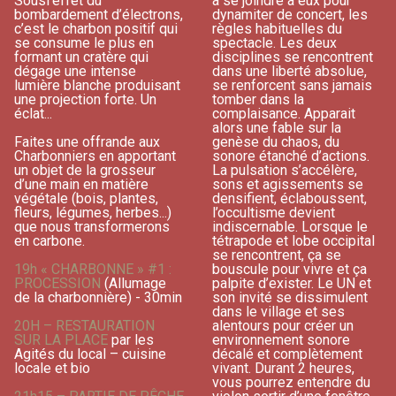
Sousl’effet du
à se joindre à eux pour
bombardement d’électrons,
dynamiter de concert, les
c’est le charbon positif qui
règles habituelles du
se consume le plus en
spectacle. Les deux
formant un cratère qui
disciplines se rencontrent
dégage une intense
dans une liberté absolue,
lumière blanche produisant
se renforcent sans jamais
une projection forte. Un
tomber dans la
éclat...
complaisance. Apparait
alors une fable sur la
Faites une offrande aux
genèse du chaos, du
Charbonniers en apportant
sonore étanché d’actions.
un objet de la grosseur
La pulsation s’accélère,
d’une main en matière
sons et agissements se
végétale (bois, plantes,
densifient, éclaboussent,
fleurs, légumes, herbes...)
l’occultisme devient
que nous transformerons
indiscernable. Lorsque le
en carbone.
tétrapode et lobe occipital
se rencontrent, ça se
19h « CHARBONNE » #1 :
bouscule pour vivre et ça
PROCESSION
(Allumage
palpite d’exister. Le UN et
de la charbonnière) - 30min
son invité se dissimulent
dans le village et ses
20H – RESTAURATION
alentours pour créer un
SUR LA PLACE
par les
environnement sonore
Agités du local – cuisine
décalé et complètement
locale et bio
vivant. Durant 2 heures,
vous pourrez entendre du