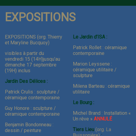
EXPOSITIONS
EXPOSITIONS (org. Thierry
Le Jardin d’ISA :
et Maryline Bucquoy)
Patrick Rollet : céramique
visibles à partir du
contemporaine
vendredi 15 (14H)jusqu’au
Marion Leyssene :
dimanche 17 septembre
céramique utilitaire /
(19H) inclus
sculpture
Jardin Des Délices :
Milena Barteau : céramique
Patrick Crulis : sculpture /
utilitaire
céramique contemporaine
Le Bourg :
Guy Honore : sculpture /
Michel Brand : Installation «
céramique contemporaine
Un rêve »
ANNULÉ
Benjamin Bondonneau
:
Tiers Lieu
(org. La
dessin / peinture
Buissonière)
: