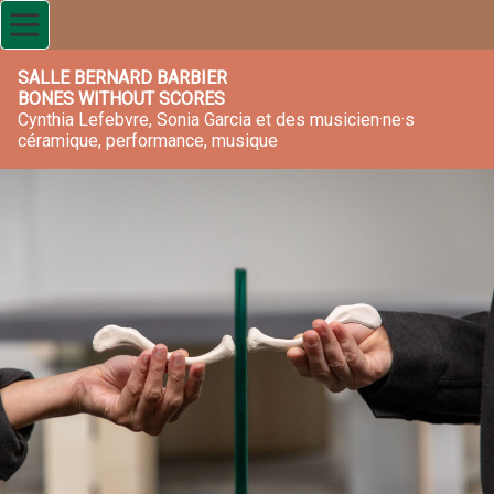
SALLE BERNARD BARBIER
BONES WITHOUT SCORES
Cynthia Lefebvre, Sonia Garcia et des musicien·ne·s
céramique, performance, musique